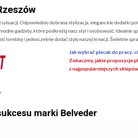
 Rzeszów
 sytuacji. Odpowiednio dobrana stylizacja, eleganckie dodatki pot
odne gadżety, które podkreślą nasz styl i osobowość. Idealnie spr
ć torebkę i jednocześnie dodać stylu naszej kreacji. Świetnie spraw
Jak wybrać plecak do pracy
, 
Zobaczmy, jakie propozycje p
z najpopularniejszych sklepó
m
 sukcesu
marki Belveder