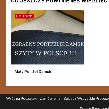
CO JESZCZE POWINIENEŚ WIEDZIEĆ
PUBLIKACJE
Mały Portfel Damski
Wróć na Początek
Zamówienia
Zobacz Wszystkie Propoz
Exality Rzeszów 