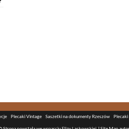
?
ycje
Plecaki Vintage
Saszetki na dokumenty Rzeszów
Plecaki
© Strona powstała we wsparciu Elizy Laskowskiej.
|
Site Map
autor