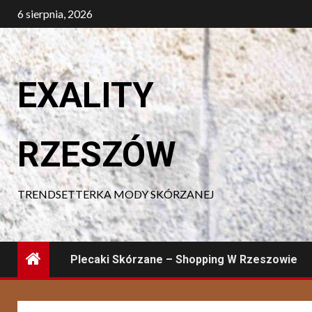
Skip
6 sierpnia, 2026
to
content
EXALITY
RZESZÓW
TRENDSETTERKA MODY SKÓRZANEJ
Plecaki Skórzane – Shopping W Rzeszowie