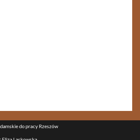
 damskie do pracy Rzeszów
 Eliza Laskowska.