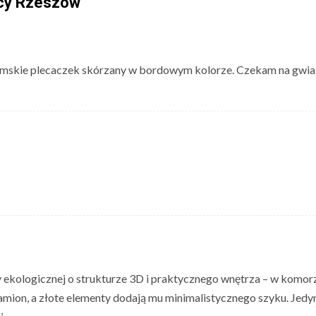
acy Rzeszów
”
 damskie plecaczek skórzany w bordowym kolorze. Czekam na gwia
ekologicznej o strukturze 3D i praktycznego wnętrza – w komorze
amion, a złote elementy dodają mu minimalistycznego szyku. Jed