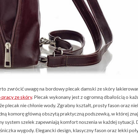
warto zwrócić uwagę na bordowy plecak damski ze skóry lakierowa
 pracy ze skóry
. Plecak wykonany jest z ogromną dbałością o każd
e plecak nie chłonie wody. Zgrabny kształt, prosty fason oraz ni
ną komorę główną obszytą praktyczną podszewką, w której znajd
y system szelek zapewniają komfort noszenia w każdej sytuacji. 
iczka wygody. Elegancki design, klasyczny fason oraz lekki połys