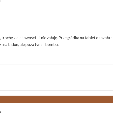
i
 trochę z ciekawości – i nie żałuję. Przegródka na tablet okazał
ki na bidon, ale poza tym – bomba.