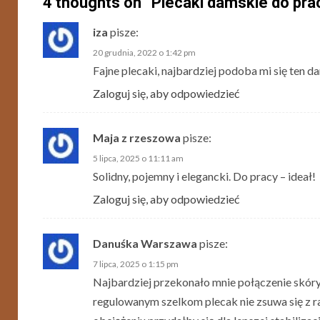
4 thoughts on “
Plecaki damskie do pr
iza
pisze:
20 grudnia, 2022 o 1:42 pm
Fajne plecaki, najbardziej podoba mi się ten
Zaloguj się, aby odpowiedzieć
Maja z rzeszowa
pisze:
5 lipca, 2025 o 11:11 am
Solidny, pojemny i elegancki. Do pracy – ideał!
Zaloguj się, aby odpowiedzieć
Danuśka Warszawa
pisze:
7 lipca, 2025 o 1:15 pm
Najbardziej przekonało mnie połączenie skóry 
regulowanym szelkom plecak nie zsuwa się z r