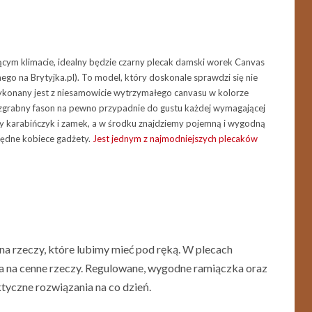
ącym klimacie, idealny będzie czarny plecak damski worek Canvas
go na Brytyjka.pl). To model, który doskonale sprawdzi się nie
Wykonany jest z niesamowicie wytrzymałego canvasu w kolorze
 zgrabny fason na pewno przypadnie do gustu każdej wymagającej
wy karabińczyk i zamek, a w środku znajdziemy pojemną i wygodną
będne kobiece gadżety.
Jest jednym z najmodniejszych plecaków
 rzeczy, które lubimy mieć pod ręką. W plecach
ka na cenne rzeczy. Regulowane, wygodne ramiączka oraz
tyczne rozwiązania na co dzień.