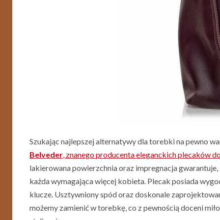
Szukając najlepszej alternatywy dla torebki na pewno 
Belveder
, znanego producenta eleganckich plecaków do
lakierowana powierzchnia oraz impregnacja gwarantuje, ż
każda wymagająca więcej kobieta. Plecak posiada wygod
klucze. Usztywniony spód oraz doskonale zaprojektowan
możemy zamienić w torebkę, co z pewnością doceni miłośn